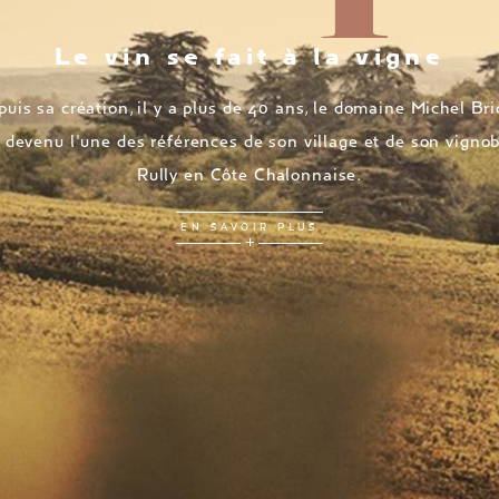
Le vin se fait à la vigne
uis sa création, il y a plus de 40 ans, le domaine Michel Br
 devenu l'une des références de son village et de son vignob
Rully en Côte Chalonnaise.
EN SAVOIR PLUS