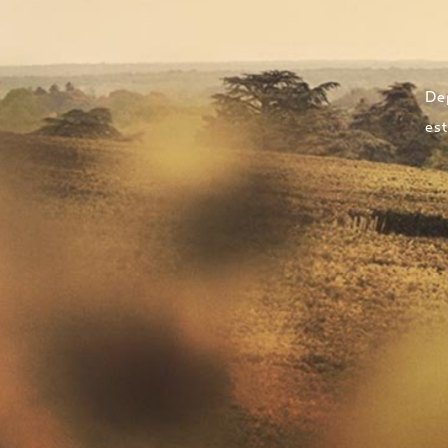
Dep
est