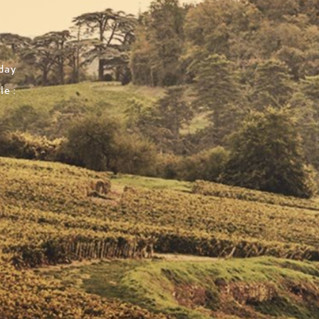
iday
le :