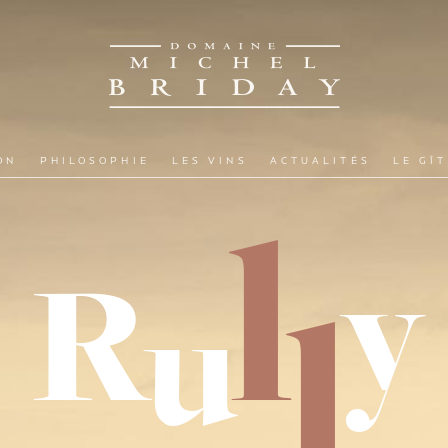
ON
PHILOSOPHIE
LES VINS
ACTUALITÉS
LE GÎ
l
y
R
u
l